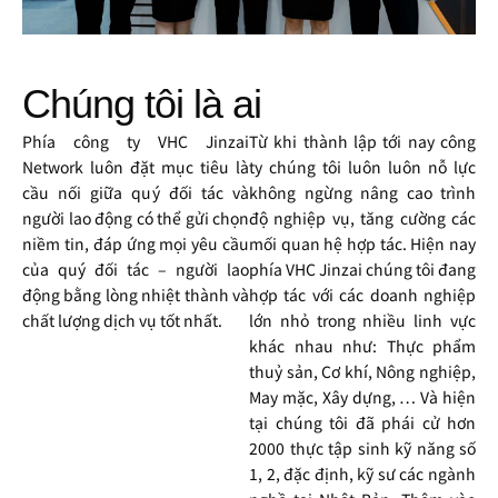
Chúng tôi là ai
Phía công ty VHC Jinzai
Từ khi thành lập tới nay công
Network luôn đặt mục tiêu là
ty chúng tôi luôn luôn nỗ lực
cầu nối giữa quý đối tác và
không ngừng nâng cao trình
người lao động có thể gửi chọn
độ nghiệp vụ, tăng cường các
niềm tin, đáp ứng mọi yêu cầu
mối quan hệ hợp tác. Hiện nay
của quý đối tác – người lao
phía VHC Jinzai chúng tôi đang
động bằng lòng nhiệt thành và
hợp tác với các doanh nghiệp
chất lượng dịch vụ tốt nhất.
lớn nhỏ trong nhiều linh vực
khác nhau như: Thực phẩm
thuỷ sản, Cơ khí, Nông nghiệp,
May mặc, Xây dựng, … Và hiện
tại chúng tôi đã phái cử hơn
2000 thực tập sinh kỹ năng số
1, 2, đặc định, kỹ sư các ngành